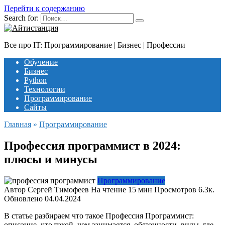
Перейти к содержанию
Search for:
Все про IT: Программирование | Бизнес | Профессии
Обучение
Бизнес
Python
Технологии
Программирование
Сайты
Главная
»
Программирование
Профессия программист в 2024:
плюсы и минусы
Программирование
Автор
Сергей Тимофеев
На чтение
15 мин
Просмотров
6.3к.
Обновлено
В статье разбираем что такое Профессия Программист:
описание, кто такой, чем занимается, обязанности, виды, где