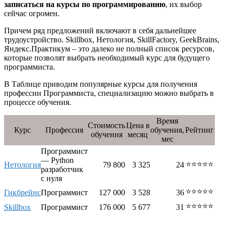
записаться на курсы по программированию
, их выбор
сейчас огромен.
Причем ряд предложений включают в себя дальнейшее
трудоустройство. Skillbox, Нетология, SkillFactory, GeekBrains,
Яндекс.Практикум – это далеко не полный список ресурсов,
которые позволят выбрать необходимый курс для будущего
программиста.
В Таблице приводим популярные курсы для получения
профессии Программиста, специализацию можно выбрать в
процессе обучения.
Время
Стоимость
Цена в
Курс
Профессия
обучения,
Рейтинг
обучения
месяц
мес
Программист
— Python
⭐⭐⭐⭐⭐
Нетология
79 800
3 325
24
разработчик
с нуля
⭐⭐⭐⭐⭐
Гикбрейнс
Программист
127 000
3 528
36
⭐⭐⭐⭐⭐
Skillbox
Программист
176 000
5 677
31