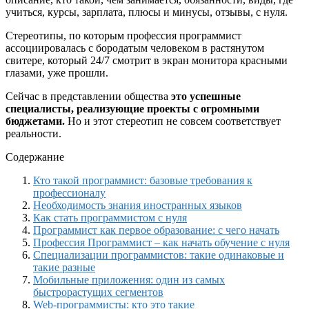
учиться, курсы, зарплата, плюсы и минусы, отзывы, с нуля.
Стереотипы, по которым профессия программист
ассоциировалась с бородатым человеком в растянутом
свитере, который 24/7 смотрит в экран монитора красными
глазами, уже прошли.
Сейчас в представлении общества
это успешные
специалисты, реализующие проекты с огромными
бюджетами.
Но и этот стереотип не совсем соответствует
реальности.
Содержание
Кто такой программист: базовые требования к
профессионалу
Необходимость знания иностранных языков
Как стать программистом с нуля
Программист как первое образование: с чего начать
Профессия Программист – как начать обучение с нуля
Специализации программистов: такие одинаковые и
такие разные
Мобильные приложения: один из самых
быстрорастущих сегментов
Web-программисты: кто это такие