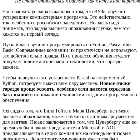
Не стоит относиться к диплому как к ненужной картонк
Часто можно услышать жалобы о том, что ВУЗы обучают
устаревшим компьютерным программа. Это действительно
так, особенно в российских заведениях. Но здесь надо
понимать, что задача высшего образования глубже, чем это
кажется на первый взгляд.
Пускай вас научили программировать на Fortran, Pascal или
Basic. Современные компании их практически не используют,
это действительно правда. Но в процессе обучения студент
получает знание алгоритмов и технологий, что гораздо
важнее.
Чтобы переучиться с устаревшего Pascal на современный
Python, потребуется максимум пару месяцев.
Новые языки
гораздо проще освоить, особенно если имеется серьезная
база знаний
и понимание технологии создания программного
обеспечения.
Легенда о том, что Билл Гейтс и Марк Цукерберг не имеют
высшего образования, может служить отличным аргументом
для лентяев. Нюанс заключается в том, что Цукербергу еще во
время учебы в школе представители Microsoft и AOL
предлагали места в своих компаниях на отнюдь не низовых
должностях. Фанат программирования уже тогда был