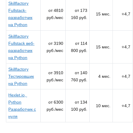
Skillfactory
Fullstack-
от 4810
от 173
15 мес.
⭐4,7
разработчик
руб./мес
160 руб.
на Python
Skillfactory
Fullstack веб-
от 3190
от 114
15 мес.
⭐4,7
разработчик
руб./мес
800 руб.
на Python
Skillfactory
от 3910
от 140
Тестировщик
4 мес.
⭐4,7
руб./мес
760 руб.
на Python
Hexlet.io,
Python
от 6300
от 134
10 мес.
⭐4,7
Разработчик с
руб./мес
100 руб.
нуля