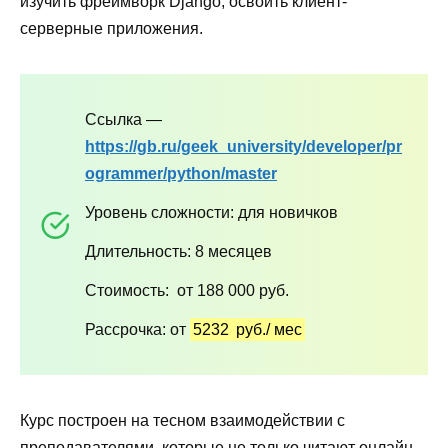
изучить фреймворк Django, освоить клиент-
серверные приложения.
Ссылка —
https://gb.ru/geek_university/developer/pr
ogrammer/python/master
Уровень сложности: для новичков
Длительность: 8 месяцев
Стоимость: от 188 000 руб.
Рассрочка: от
5232
руб./
мес
Курс построен на тесном взаимодействии с
преподавателями, которые не только читают онлайн-