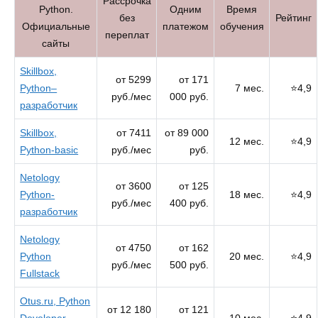
Рассрочка
Python.
Одним
Время
без
Рейтинг
Официальные
платежом
обучения
переплат
сайты
Skillbox,
от 5299
от 171
Python–
7 мес.
⭐4,9
руб./мес
000 руб.
разработчик
Skillbox,
от 7411
от 89 000
12 мес.
⭐4,9
Python-basic
руб./мес
руб.
Netology
от 3600
от 125
Python-
18 мес.
⭐4,9
руб./мес
400 руб.
разработчик
Netology
от 4750
от 162
Python
20 мес.
⭐4,9
руб./мес
500 руб.
Fullstack
Otus.ru, Python
от 12 180
от 121
Developer.
10 мес.
⭐4,9