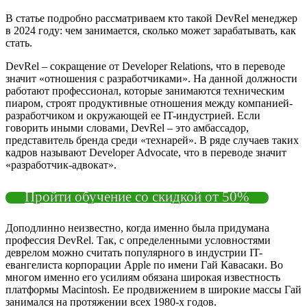
В статье подробно рассматриваем кто такой DevRel менеджер
в 2024 году: чем занимается, сколько может зарабатывать, как
стать.
DevRel – сокращение от Developer Relations, что в переводе
значит «отношения с разработчиками». На данной должности
работают профессионал, которые занимаются техническим
пиаром, строят продуктивные отношения между компанией-
разработчиком и окружающей ее IT-индустрией. Если
говорить иными словами, DevRel – это амбассадор,
представитель бренда среди «технарей». В ряде случаев таких
кадров называют Developer Advocate, что в переводе значит
«разработчик-адвокат».
Пройти обучение со скидкой от 50%
Доподлинно неизвестно, когда именно была придумана
профессия DevRel. Так, с определенными условностями
деврелом можно считать популярного в индустрии IT-
евангелиста корпорации Apple по имени Гай Кавасаки. Во
многом именно его усилиям обязана широкая известность
платформы Macintosh. Ее продвижением в широкие массы Гай
занимался на протяжении всех 1980-х годов.