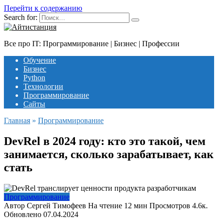
Перейти к содержанию
Search for:
Все про IT: Программирование | Бизнес | Профессии
Обучение
Бизнес
Python
Технологии
Программирование
Сайты
Главная
»
Программирование
DevRel в 2024 году: кто это такой, чем
занимается, сколько зарабатывает, как
стать
Программирование
Автор
Сергей Тимофеев
На чтение
12 мин
Просмотров
4.6к.
Обновлено