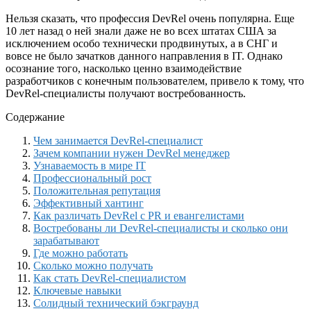
Нельзя сказать, что профессия DevRel очень популярна. Еще
10 лет назад о ней знали даже не во всех штатах США за
исключением особо технически продвинутых, а в СНГ и
вовсе не было зачатков данного направления в IT. Однако
осознание того, насколько ценно взаимодействие
разработчиков с конечным пользователем, привело к тому, что
DevRel-специалисты получают востребованность.
Содержание
Чем занимается DevRel-специалист
Зачем компании нужен DevRel менеджер
Узнаваемость в мире IT
Профессиональный рост
Положительная репутация
Эффективный хантинг
Как различать DevRel с PR и евангелистами
Востребованы ли DevRel-специалисты и сколько они
зарабатывают
Где можно работать
Сколько можно получать
Как стать DevRel-специалистом
Ключевые навыки
Солидный технический бэкграунд