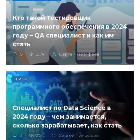
Кто такой Тестировщик
программного обеспечения в 2024
году – QA специалист и как им
стать
0
2.7к.
Сергей Тимофеев
БИЗНЕС
Специалист по Data Science в
2024 году – чем занимается,
сколько зарабатывает, как стать
3
2.5к.
Сергей Тимофеев