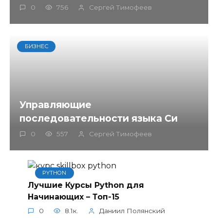
0
756
Сергей Тимофеев
БИЗНЕС
Управляющие
последовательности языка Си
0
557
Сергей Тимофеев
PYTHON
Лучшие Курсы Python для
Начинающих – Топ-15
0
8.1к.
Даниил Полянский