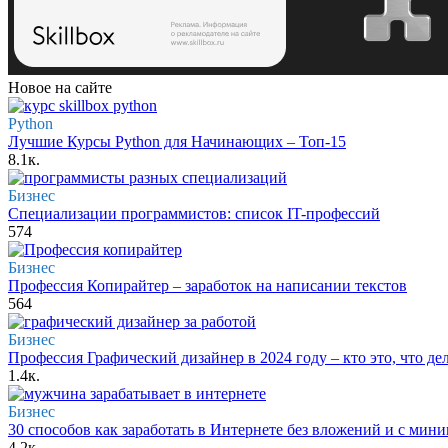
Новое на сайте
Python
Лучшие Курсы Python для Начинающих – Топ-15
8.1к.
Бизнес
Специализации программистов: список IT-профессий
574
Бизнес
Профессия Копирайтер – заработок на написании текстов
564
Бизнес
Профессия Графический дизайнер в 2024 году – кто это, что де
1.4к.
Бизнес
30 способов как заработать в Интернете без вложений и с ми
4.2к.